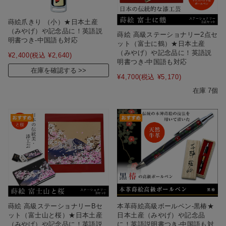
蒔絵爪きり （小）★日本土産
（みやげ）や記念品に！英語説
蒔絵 高級ステーショナリー2点セ
明書つき-中国語も対応
ット（富士に鶴）★日本土産
（みやげ）や記念品に！英語説
¥2,400
(税込 ¥2,640)
明書つき-中国語も対応
在庫を確認する
¥4,700
(税込 ¥5,170)
在庫 7個
本革蒔絵高級ボールペン‐黒椿★
蒔絵 高級ステーショナリーBセ
日本土産（みやげ）や記念品
ット（富士山と桜）★日本土産
に！英語説明書つき-中国語も対
（みやげ）や記念品に！英語説