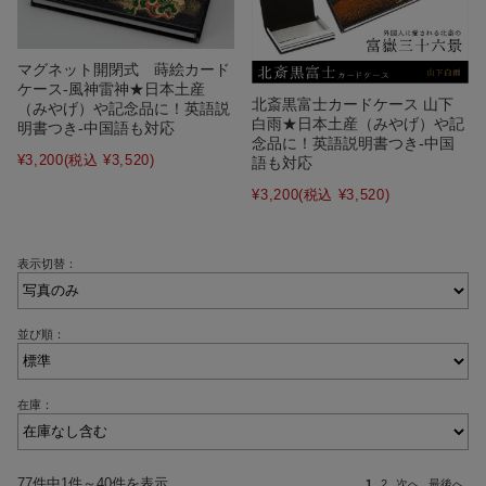
マグネット開閉式 蒔絵カード
ケース‐風神雷神★日本土産
北斎黒富士カードケース 山下
（みやげ）や記念品に！英語説
白雨★日本土産（みやげ）や記
明書つき-中国語も対応
念品に！英語説明書つき-中国
¥3,200
(税込 ¥3,520)
語も対応
¥3,200
(税込 ¥3,520)
表示切替：
並び順：
在庫：
77件中1件～40件を表示
1
2
次へ
最後へ