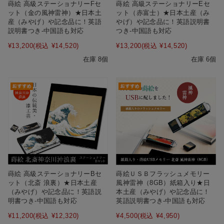
蒔絵 高級ステーショナリーFセ
蒔絵 高級ステーショナリーEセ
ット（金の風神雷神）★日本土
ット（赤富士）★日本土産（み
産（みやげ）や記念品に！英語
やげ）や記念品に！英語説明書
説明書つき-中国語も対応
つき-中国語も対応
¥13,200
(税込 ¥14,520)
¥13,200
(税込 ¥14,520)
在庫 8個
在庫 6個
蒔絵 高級ステーショナリーBセ
蒔絵ＵＳＢフラッシュメモリー
ット（北斎 浪裏）★日本土産
風神雷神（8GB）紙箱入り★日
（みやげ）や記念品に！英語説
本土産（みやげ）や記念品に！
明書つき-中国語も対応
英語説明書つき-中国語も対応
¥11,200
(税込 ¥12,320)
¥4,500
(税込 ¥4,950)