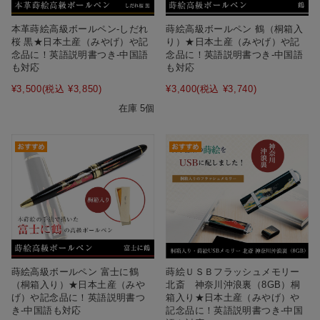
本革蒔絵高級ボールペン‐しだれ
蒔絵高級ボールペン 鶴（桐箱入
桜 黒★日本土産（みやげ）や記
り）★日本土産（みやげ）や記
念品に！英語説明書つき-中国語
念品に！英語説明書つき-中国語
も対応
も対応
¥3,500
(税込 ¥3,850)
¥3,400
(税込 ¥3,740)
在庫 5個
蒔絵高級ボールペン 富士に鶴
蒔絵ＵＳＢフラッシュメモリー
（桐箱入り）★日本土産（みや
北斎 神奈川沖浪裏（8GB）桐
げ）や記念品に！英語説明書つ
箱入り★日本土産（みやげ）や
き-中国語も対応
記念品に！英語説明書つき-中国