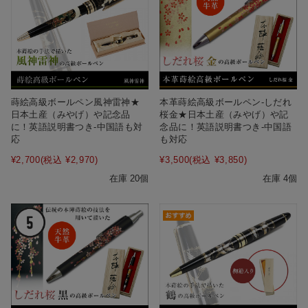
蒔絵高級ボールペン風神雷神★
本革蒔絵高級ボールペン‐しだれ
日本土産（みやげ）や記念品
桜金★日本土産（みやげ）や記
に！英語説明書つき-中国語も対
念品に！英語説明書つき-中国語
応
も対応
¥2,700
(税込 ¥2,970)
¥3,500
(税込 ¥3,850)
在庫 20個
在庫 4個