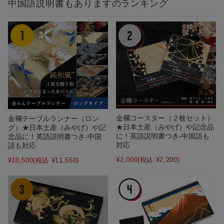
中国語説明書もありますのランキング
金襴コースター（２枚セット）
金襴テーブルランナー（ロン
★日本土産（みやげ）や記念品
グ）★日本土産（みやげ）や記
に！英語説明書つき-中国語も
念品に！英語説明書つき-中国
対応
語も対応
¥2,000
(税込 ¥2,200)
¥10,500
(税込 ¥11,550)