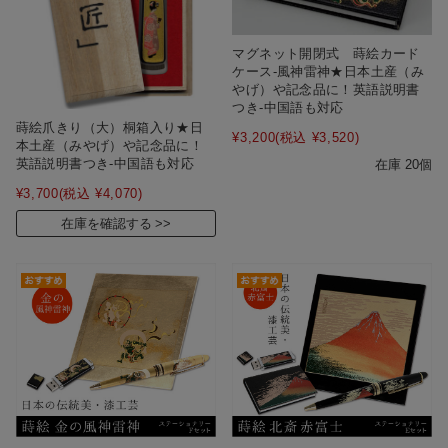
マグネット開閉式 蒔絵カード
ケース‐風神雷神★日本土産（み
やげ）や記念品に！英語説明書
つき-中国語も対応
蒔絵爪きり（大）桐箱入り★日
¥3,200
(税込 ¥3,520)
本土産（みやげ）や記念品に！
英語説明書つき-中国語も対応
在庫 20個
¥3,700
(税込 ¥4,070)
在庫を確認する