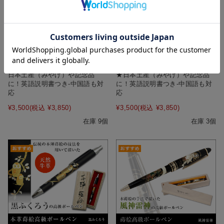
本革蒔絵高級ボールペン‐金椿★
本革蒔絵高級ボールペン‐紅白梅
日本土産（みやげ）や記念品
★日本土産（みやげ）や記念品
に！英語説明書つき-中国語も対
に！英語説明書つき-中国語も対
応
応
¥3,500
(税込 ¥3,850)
¥3,500
(税込 ¥3,850)
在庫 9個
在庫 3個