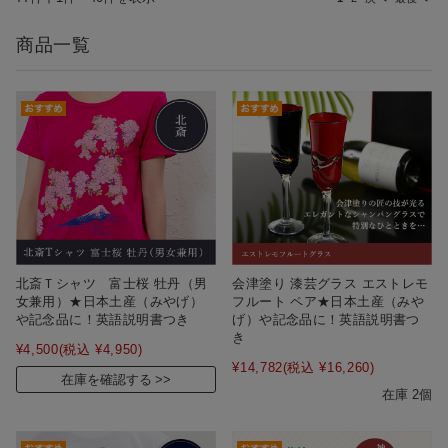
商品一覧
会津塗り 漆芸グラス エストレモ
北斎Ｔシャツ 富士桜 牡丹（男
フルート ペア★日本土産（みや
女兼用）★日本土産（みやげ）
げ）や記念品に！英語説明書つ
や記念品に！英語説明書つき
き
¥4,500
(税込 ¥4,950)
¥14,782
(税込 ¥16,260)
在庫を確認する
在庫 2個