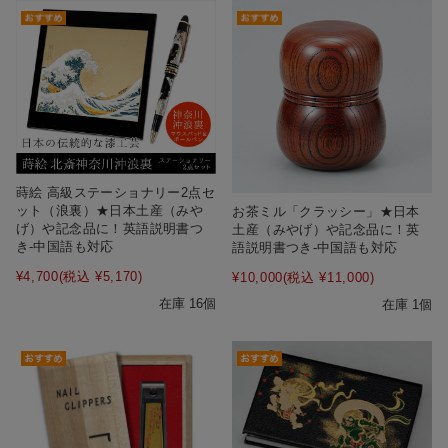
蒔絵 高級ステーショナリー2点セ
ット（浪裏）★日本土産（みや
お茶ミル「クラッシー」★日本
げ）や記念品に！英語説明書つ
土産（みやげ）や記念品に！英
き-中国語も対応
語説明書つき-中国語も対応
¥4,700
(税込 ¥5,170)
¥10,000
(税込 ¥11,000)
在庫 16個
在庫 1個