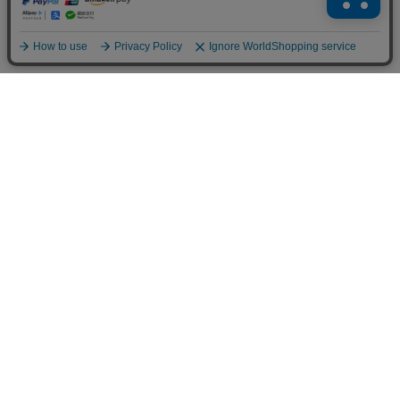
商品で選ぶ
ステーショナリー
扇子
フォトフレーム/置き時計
金らん布製品
その他
ガラス酒器/漆器
ちりめん細工
お香