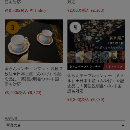
対応
語も対応
¥2,000
(税込 ¥2,200)
¥10,500
(税込 ¥11,550)
金らんランチョンマット 各種 2
枚組★日本土産（みやげ）や記
金らんテーブルランナー（ミド
念品に！英語説明書つき-中国
ル）★日本土産（みやげ）や記
語も対応
念品に！英語説明書つき-中国
語も対応
¥6,200
(税込 ¥6,820)
¥6,300
(税込 ¥6,930)
表示切替：