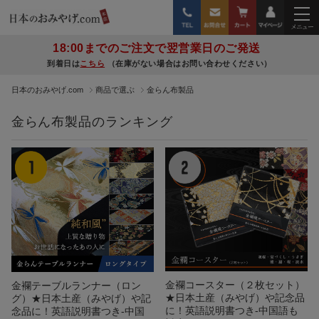
18:00までのご注文で翌営業日のご発送
到着日は
こちら
（在庫がない場合はお問い合わせください）
日本のおみやげ.com
商品で選ぶ
金らん布製品
金らん布製品のランキング
金襴コースター（２枚セット）
金襴テーブルランナー（ロン
★日本土産（みやげ）や記念品
グ）★日本土産（みやげ）や記
に！英語説明書つき-中国語も
念品に！英語説明書つき-中国