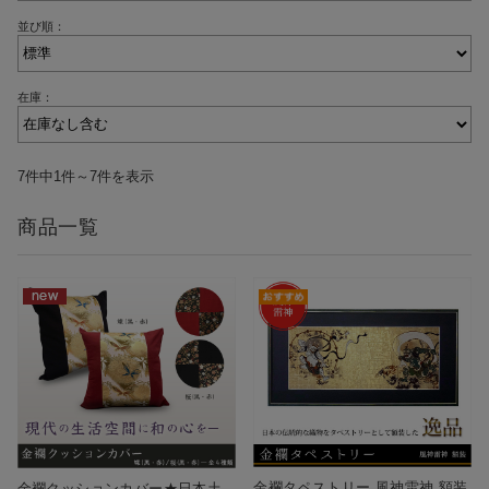
並び順：
在庫：
7件中1件～7件を表示
商品一覧
金襴タペストリー 風神雷神 額装
金襴クッションカバー★日本土