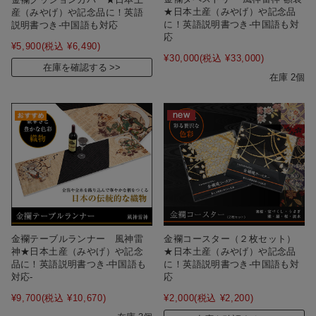
★日本土産（みやげ）や記念品
産（みやげ）や記念品に！英語
に！英語説明書つき-中国語も対
説明書つき-中国語も対応
応
¥5,900
(税込 ¥6,490)
¥30,000
(税込 ¥33,000)
在庫を確認する
在庫 2個
金襴テーブルランナー 風神雷
金襴コースター（２枚セット）
神★日本土産（みやげ）や記念
★日本土産（みやげ）や記念品
品に！英語説明書つき-中国語も
に！英語説明書つき-中国語も対
対応-
応
¥9,700
(税込 ¥10,670)
¥2,000
(税込 ¥2,200)