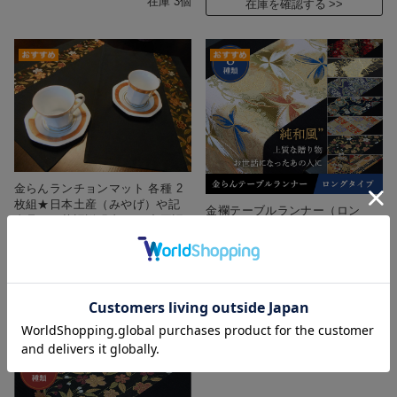
在庫 3個
在庫を確認する
金らんランチョンマット 各種 2
枚組★日本土産（みやげ）や記
金襴テーブルランナー（ロン
念品に！英語説明書つき-中国語
グ）★日本土産（みやげ）や記
も対応
念品に！英語説明書つき-中国語
も対応
¥6,200
(税込 ¥6,820)
¥10,500
(税込 ¥11,550)
在庫を確認する
在庫を確認する