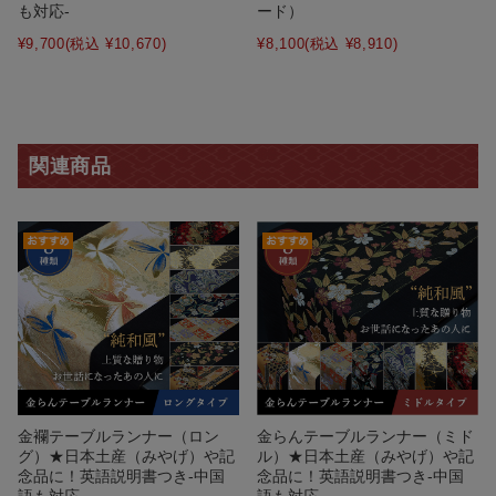
も対応-
ード）
¥9,700
(税込 ¥10,670)
¥8,100
(税込 ¥8,910)
関連商品
金襴テーブルランナー（ロン
金らんテーブルランナー（ミド
グ）★日本土産（みやげ）や記
ル）★日本土産（みやげ）や記
念品に！英語説明書つき-中国
念品に！英語説明書つき-中国
語も対応
語も対応