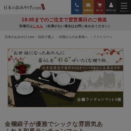
18:00までのご注文で翌営業日のご発送
到着日は
こちら
（在庫がない場合はお問い合わせください）
日本のおみやげ.com
目的で選ぶ
外国からのお客様へ
ファミリーへ
金襴緞子が優雅でシックな雰囲気あ
ふれる和風ランチョンマット。