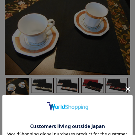
金らんランチョンマット 各種 2枚組★日本土産
（みやげ）や記念品に！英語説明書つき-中国語
も対応
¥6,200
価格:
(税込 ¥6,820)