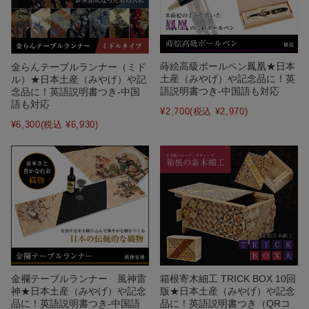
蒔絵高級ボールペン鳳凰★日本
金らんテーブルランナー（ミド
土産（みやげ）や記念品に！英
ル）★日本土産（みやげ）や記
語説明書つき-中国語も対応
念品に！英語説明書つき-中国
語も対応
¥2,700
(税込 ¥2,970)
¥6,300
(税込 ¥6,930)
金襴テーブルランナー 風神雷
箱根寄木細工 TRICK BOX 10回
神★日本土産（みやげ）や記念
版★日本土産（みやげ）や記念
品に！英語説明書つき-中国語
品に！英語説明書つき（QRコ