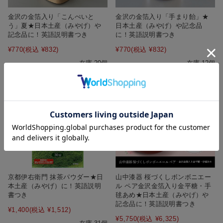
金沢の金箔入り「こんぺいと
金沢の金箔入り「手まり飴」★
う」夏★日本土産（みやげ）や
日本土産（みやげ）や記念品
記念品に！英語説明書つき
に！英語説明書つき
¥770
(税込 ¥832)
¥770
(税込 ¥832)
在庫 20個
在庫 12個
京都伊右衛門 抹茶パウダー★日
山中漆器 桜づくしボンボニエー
本土産（みやげ）に！英語説明
ル ペア金沢金箔入り金平糖・手
書つき
毬あめ★日本土産（みやげ）や
記念品に！英語説明書つき
¥1,400
(税込 ¥1,512)
¥5,750
(税込 ¥6,325)