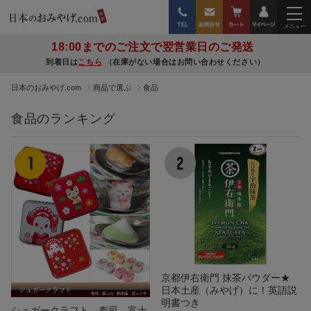
18:00までのご注文で翌営業日のご発送
到着日は
こちら
（在庫がない場合はお問い合わせください）
日本のおみやげ.com
商品で選ぶ
食品
食品のランキング
京都伊右衛門 抹茶パウダー★
日本土産（みやげ）に！英語説
明書つき
シュガークラフト 寿司、富士