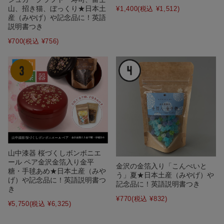
山、招き猫、ぼっくり★日本土
¥1,400
(税込 ¥1,512)
産（みやげ）や記念品に！英語
説明書つき
¥700
(税込 ¥756)
山中漆器 桜づくしボンボニエ
ール ペア金沢金箔入り金平
金沢の金箔入り「こんぺいと
糖・手毬あめ★日本土産（みや
う」夏★日本土産（みやげ）や
げ）や記念品に！英語説明書つ
記念品に！英語説明書つき
き
¥770
(税込 ¥832)
¥5,750
(税込 ¥6,325)