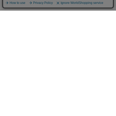
商品で選ぶ
ステーショナリー
扇子
フォトフレーム/置き時計
金らん布製品
その他
ガラス酒器/漆器
ちりめん細工
お香
漢字Tシャツ