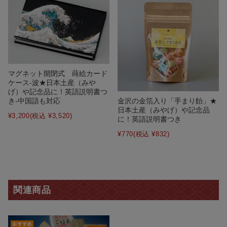
マグネット開閉式 蒔絵カード
ケース‐波★日本土産（みや
げ）や記念品に！英語説明書つ
金沢の金箔入り「手まり飴」★
き-中国語も対応
日本土産（みやげ）や記念品
¥3,200
(税込 ¥3,520)
に！英語説明書つき
¥770
(税込 ¥832)
関連商品