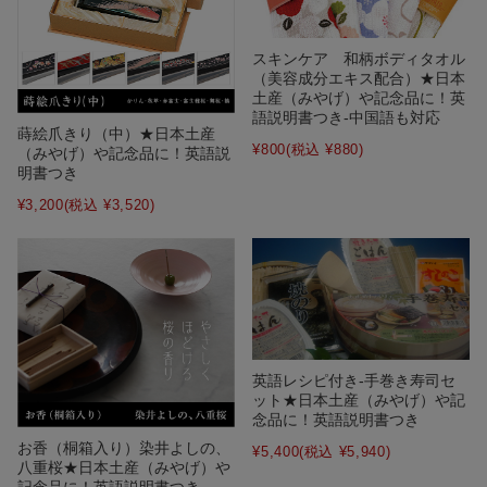
スキンケア 和柄ボディタオル
（美容成分エキス配合）★日本
土産（みやげ）や記念品に！英
語説明書つき-中国語も対応
蒔絵爪きり（中）★日本土産
¥800
(税込 ¥880)
（みやげ）や記念品に！英語説
明書つき
¥3,200
(税込 ¥3,520)
英語レシピ付き-手巻き寿司セ
ット★日本土産（みやげ）や記
念品に！英語説明書つき
お香（桐箱入り）染井よしの、
¥5,400
(税込 ¥5,940)
八重桜★日本土産（みやげ）や