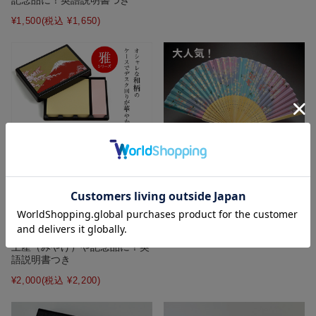
記念品に！英語説明書つき
¥1,500
(税込 ¥1,650)
シルク扇子 桜★日本土産（み
やげ）や記念品に！英語説明書
つき
¥1,700
(税込 ¥1,870)
【名入れ可】蒔絵 ポストイッ
ト（付箋）・ケース 「雅」シ
リーズ－中国語も対応－★日本
土産（みやげ）や記念品に！英
語説明書つき
¥2,000
(税込 ¥2,200)