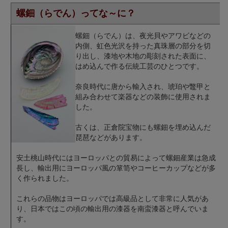
螺鈿（らでん）ってな～に？
螺鈿（らでん）は、夜光貝やアワビなどの
内側、虹色光沢を持った真珠層の部分を切
り出し、漆地や木地の彫刻された表面に、
はめ込んで作る伝統工芸のひとつです。
奈良時代に唐から輸入され、琥珀や鼈甲と
組み合わせて楽器などの装飾に使用されま
した。
古くは、正倉院宝物にも螺鈿を埋め込んだ
琵琶などがあります。
安土桃山時代にはヨーロッパとの貿易によって螺鈿産業は急成
長し、輸出用にヨーロッパ風の箪笥やコーヒーカップなどが多
く作られました。
これらの品物はヨーロッパでは高級品として非常に人気があ
り、日本ではこの頃の輸出用の漆器を南蛮漆器と呼んでいま
す。