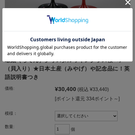
螺鈿（らでん）クリスタルワイングラス桜ペア
（貝入り）★日本土産（みやげ）や記念品に！英
語説明書つき
¥30,400
価格:
(税込 ¥33,440)
[ポイント還元 334ポイント～]
模様：
数量:
個