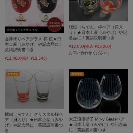
螺鈿（らでん）杯ペア（貝入
り）★日本土産（みやげ）や記
念品に！英語説明書つき
会津塗りペアグラス 杯 桜★日
本土産（みやげ）や記念品に！
¥12,000
(税込 ¥13,200)
英語説明書つき
お問い合わせください。
¥11,400
(税込 ¥12,540)
螺鈿（らでん）クリスタル杯ペ
大正浪漫硝子 Milky Glassペア
ア（貝入り）★日本土産（みや
★日本土産（みやげ）や記念品
げ）や記念品に！英語説明書つ
に！英語説明書つき
き