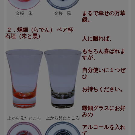
まるで幸せの万華
金桜 朱
金桜 黒
鏡。
２．螺鈿（らでん） ペア杯
石垣（朱と黒）
人に贈れば、
もちろん喜ばれま
すが、
自分使いに１つぜ
ひ
お持ちください。
螺鈿グラスにお好
みの
上から見たところ
上から見たところ
アルコールを入れ
て、