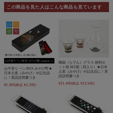
この商品を見た人はこんな商品も見ています
螺鈿（らでん）グラス 徳利セ
ット桜 杯2個（貝入り）★日本
山中塗り ペンBOX みやび野★
土産（みやげ）や記念品に！英
日本土産（みやげ）や記念品
語説明書つき
に！英語説明書つき
¥21,400
(税込 ¥23,540)
¥2,000
(税込 ¥2,200)