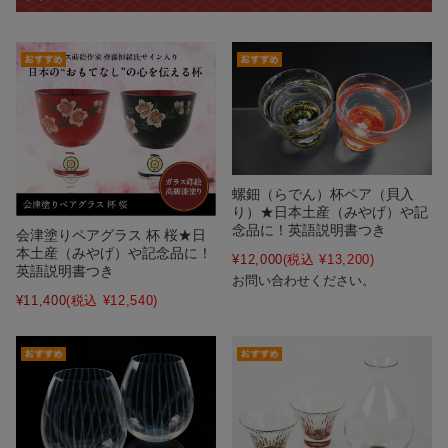
螺鈿（らでん）杯ペア（貝入
り）★日本土産（みやげ）や記
念品に！英語説明書つき
会津塗りペアグラス 杯 桜★日
本土産（みやげ）や記念品に！
¥12,000
(税込 ¥13,200)
英語説明書つき
お問い合わせください。
¥11,400
(税込 ¥12,540)