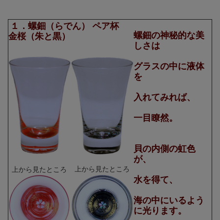
１．螺鈿（らでん） ペア杯
螺鈿の神秘的な美
金桜（朱と黒）
しさは
グラスの中に液体
を
入れてみれば、
一目瞭然。
貝の内側の虹色
が、
上から見たところ
上から見たところ
水を得て、
海の中にいるよう
に光ります。