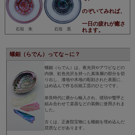
のぞいてみれば、
一日の疲れが癒さ
石垣 朱
石垣 黒
れます。
螺鈿（らでん）ってな～に？
螺鈿（らでん）は、夜光貝やアワビなどの
内側、虹色光沢を持った真珠層の部分を切
り出し、漆地や木地の彫刻された表面に、
はめ込んで作る伝統工芸のひとつです。
奈良時代に唐から輸入され、琥珀や鼈甲と
組み合わせて楽器などの装飾に使用されま
した。
古くは、正倉院宝物にも螺鈿を埋め込んだ
琵琶などがあります。