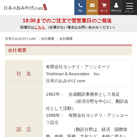
18:00までのご注文で翌営業日のご発送
到着日は
こちら
（在庫がない場合はお問い合わせください）
日本のおみやげ.com
会社概要
会社概要
会社概要
有限会社ヨシナリ・アソシエーツ
社 名
Yoshinari & Associates Inc.
日本のおみやげ.com
1982年： 吉成翻訳事務所として発足
（経済分野を中心に、翻訳会
社として活動）
1988年： 有限会社ヨシナリ・アソシエー
ツ設立
設 立
（翻訳分野は、経済、国際情
勢、食糧、医療、文化など、多岐に渡る）