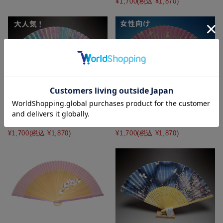
¥1,700
(税込 ¥1,870)
シルク扇子 桜★日本土産（み
シルク扇子 桜とうさぎ★日本
やげ）や記念品に！英語説明書
土産（みやげ）や記念品に！英
つき
語説明書つき
¥1,700
(税込 ¥1,870)
¥1,700
(税込 ¥1,870)