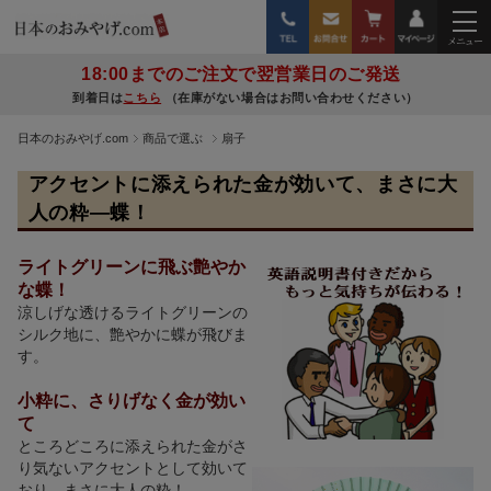
18:00までのご注文で翌営業日のご発送
到着日は
こちら
（在庫がない場合はお問い合わせください）
日本のおみやげ.com
商品で選ぶ
扇子
アクセントに添えられた金が効いて、まさに大
人の粋―蝶！
ライトグリーンに飛ぶ艶やか
な蝶！
涼しげな透けるライトグリーンの
シルク地に、艶やかに蝶が飛びま
す。
小粋に、さりげなく金が効い
て
ところどころに添えられた金がさ
り気ないアクセントとして効いて
おり、まさに大人の粋！