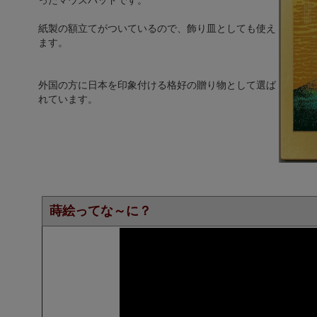
ったマウスパッドです。
紙製の額立てがついているので、飾り皿としても使え
ます。
外国の方に日本を印象付ける格好の贈り物として選ば
れています。
蒔絵ってな～に？