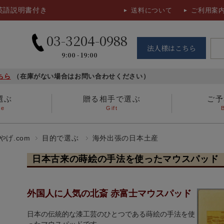
英語説明書付き
送料について
ご利用案
03-3204-0988
法人様はこちら
9:00 - 19:00
ちら
（在庫がない場合はお問い合わせください）
選ぶ
贈る相手で選ぶ
ご予
se
Gift
ホームステイのお土産
ガラス酒器、漆器
3,000円～5,000円
女性に贈る
海外で暮らす日本
ちりめん細工
5,000円～
男性に贈る
げ.com
目的で選ぶ
海外出張の日本土産
日本古来の蒔絵の手法を使ったマウスパッド 
食品
お香
外国人に人気の北斎 赤富士マウスパッド
その他
日本の伝統的な漆工芸のひとつである蒔絵の手法を使