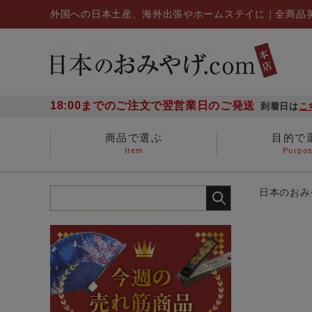
外国への日本土産、海外出張やホームステイに｜全商品
18:00までのご注文で翌営業日のご発送
到着日は
こ
商品で選ぶ
目的で
Item
Purpo
ステーショナリー
海外出張の日本土産
多人数に贈る
～1,000円
1,000円～3,000円
外国からのお客様へ
お子さんに贈る
扇子
日本のおみや
金らん布製品
漢字Tシャツ
爪切り
箸