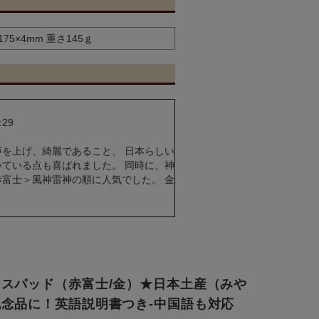
×175×4mm 重さ145ｇ
29
声を上げ、綺麗であること、 日本らしい
いている点も喜ばれました。 同時に、神
赤富士＞風神雷神の順に人気でした。 金
スパッド（赤富士/金）★日本土産（みや
念品に！英語説明書つき-中国語も対応