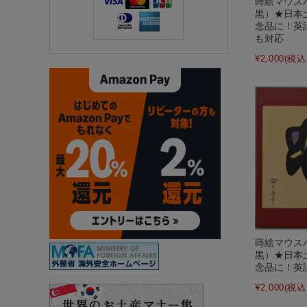
蒔絵マウス
黒）★日本
念品に！英
も対応
¥2,000
(税込 
蒔絵マウス
黒）★日本
念品に！英
¥2,000
(税込 