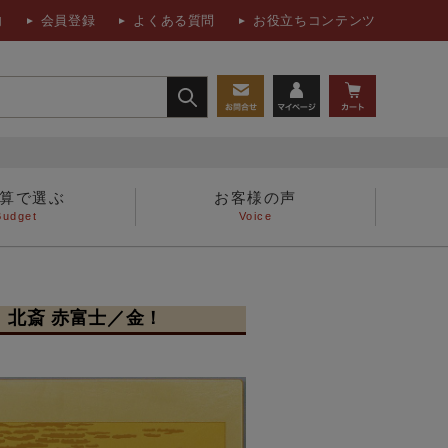
内
会員登録
よくある質問
お役立ちコンテンツ
算で選ぶ
お客様の声
Budget
Voice
人へ
フォトフレーム、置時計
北斎 赤富士／金！
書籍・折鶴関連