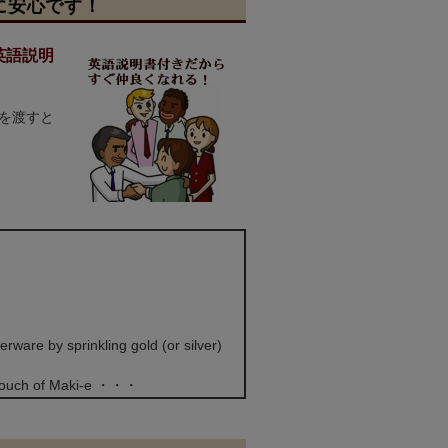
に安心です！
英語説明
を渡すと
rware by sprinkling gold (or silver)
le touch of Maki-e ・・・