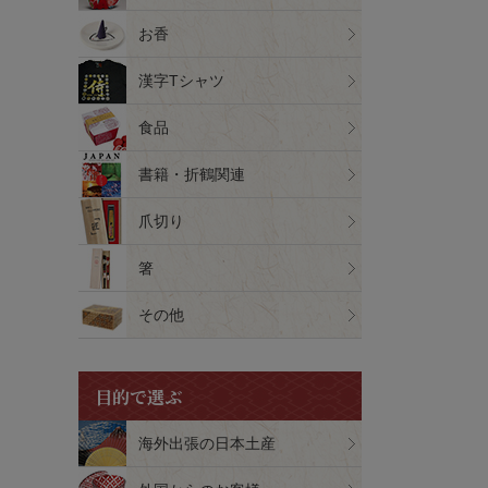
お香
漢字Tシャツ
食品
書籍・折鶴関連
爪切り
箸
その他
目的で選ぶ
海外出張の日本土産