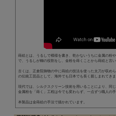
蒔絵とは、うるしで模様を書き、乾かないうちに金属の粉や
で、うるしが糊の役割をし、金粉を蒔くことから蒔絵と言い
古くは、正倉院御物の中に蒔絵の技法を使った太刀が収めら
の伝統工芸品として、海外でも日本でも長く親しまれてきま
現代では、シルクスクリーン技術を用いることにより、同じ
金属粉を「蒔く」工程は今でも変わらず、一点ずつ職人の手
本製品は金蒔絵の手法で描かれています。