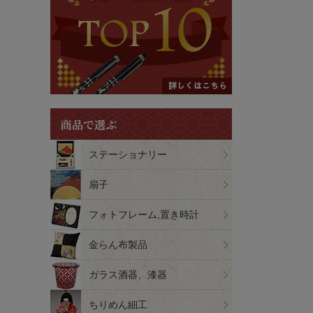
商品で選ぶ
ステーショナリー
扇子
フォトフレーム,置き時計
金らん布製品
ガラス酒器、漆器
ちりめん細工