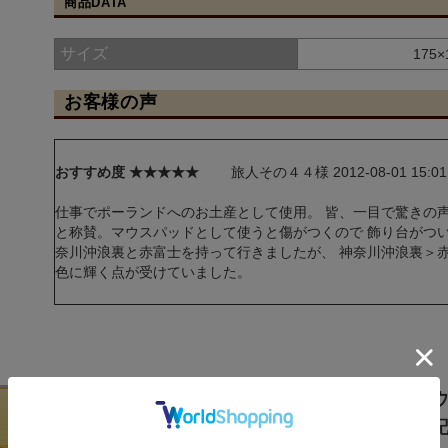
商品DATA
サイズ
175
お客様の声
おすすめ度 ★★★★★
旅人その４４様 2012-08-01 15:01:
仕事でポーランドへのお土産として使用。 皆、一目で驚きの
と称賛。マウスパッドとして使うと傷がつくので 飾り台がつ
奈川沖浪裏と赤富士を持って行きましたが、 神奈川沖浪裏＞
色に輝く点が受けていました。
蒔絵マウ
げ）や記