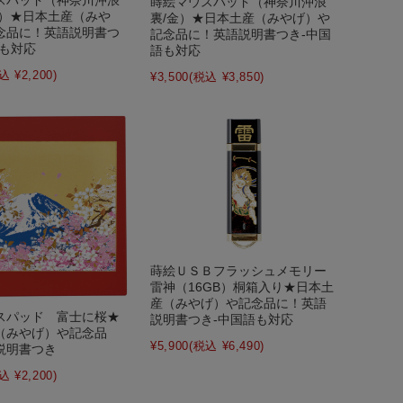
蒔絵マウスパッド（神奈川沖浪
黒）★日本土産（みや
裏/金）★日本土産（みやげ）や
念品に！英語説明書つ
記念品に！英語説明書つき-中国
語も対応
語も対応
込 ¥2,200)
¥3,500
(税込 ¥3,850)
蒔絵ＵＳＢフラッシュメモリー
雷神（16GB）桐箱入り★日本土
産（みやげ）や記念品に！英語
スパッド 富士に桜★
説明書つき-中国語も対応
（みやげ）や記念品
¥5,900
(税込 ¥6,490)
説明書つき
込 ¥2,200)