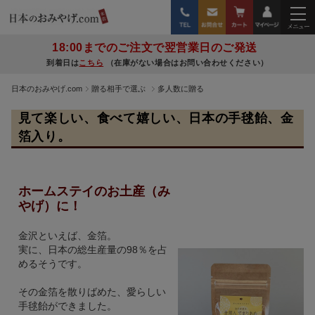
18:00までのご注文で翌営業日のご発送
到着日は
こちら
（在庫がない場合はお問い合わせください）
日本のおみやげ.com
贈る相手で選ぶ
多人数に贈る
見て楽しい、食べて嬉しい、日本の手毬飴、金
箔入り。
ホームステイのお土産（み
やげ）に！
金沢といえば、金箔。
実に、日本の総生産量の98％を占
めるそうです。
その金箔を散りばめた、愛らしい
手毬飴ができました。