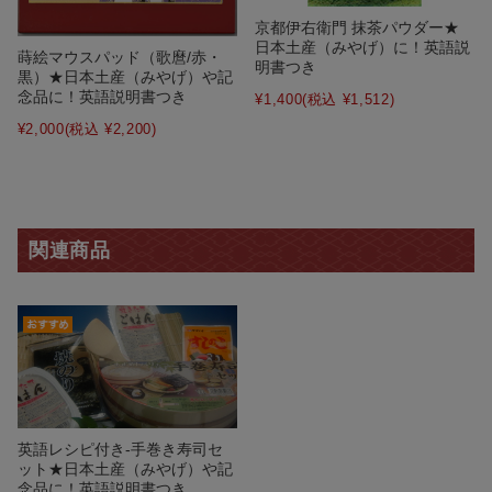
京都伊右衛門 抹茶パウダー★
日本土産（みやげ）に！英語説
蒔絵マウスパッド（歌麿/赤・
明書つき
黒）★日本土産（みやげ）や記
念品に！英語説明書つき
¥1,400
(税込 ¥1,512)
¥2,000
(税込 ¥2,200)
関連商品
英語レシピ付き-手巻き寿司セ
ット★日本土産（みやげ）や記
念品に！英語説明書つき