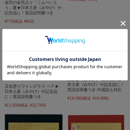
金沢の金箔入り「こんぺいと
う」夏★日本土産（みやげ）や
記念品に！英語説明書つき
¥770
(税込 ¥832)
屠蘇器（とそき） 松竹梅★日
本土産（みやげ）や記念品に！
玉虫塗りワイングラス ペア★
英語説明書つき-中国語も対応
日本土産（みやげ）や記念品
に！英語説明書つき
¥18,000
(税込 ¥19,800)
¥11,600
(税込 ¥12,760)