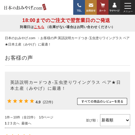
18:00までのご注文で翌営業日のご発送
到着日は
こちら
（在庫がない場合はお問い合わせください）
日本のおみやげ.com
お客様の声:英語説明カードつき-玉虫塗りワイングラス ペア
★日本土産（みやげ）に最適！
お客様の声
英語説明カードつき-玉虫塗りワイングラス ペア★日
本土産（みやげ）に最適！
4.9
(22件)
1件～10件（全22件） 1/3ページ
並び順：
1
2
3
次へ
最後へ