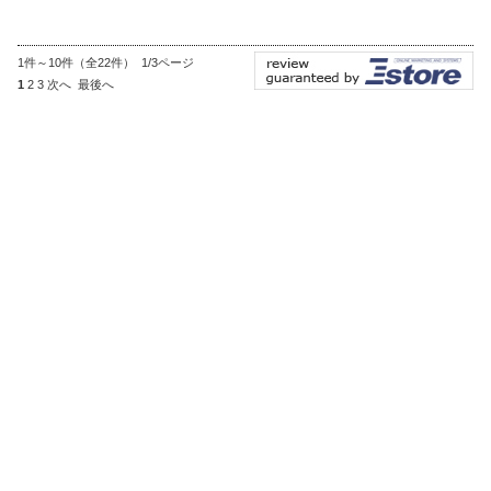
1件～10件（全22件） 1/3ページ
1
2
3
次へ
最後へ