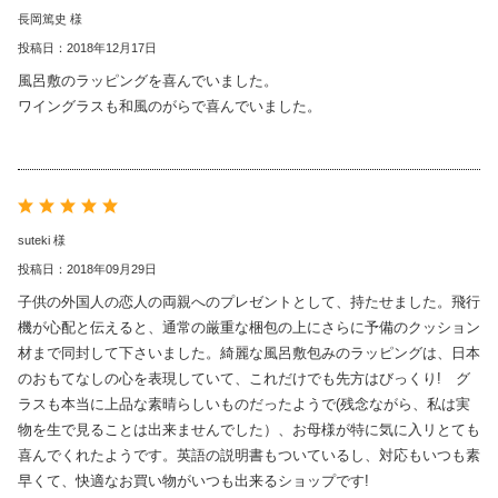
長岡篤史 様
投稿日：2018年12月17日
風呂敷のラッピングを喜んでいました。
ワイングラスも和風のがらで喜んでいました。
suteki 様
投稿日：2018年09月29日
子供の外国人の恋人の両親へのプレゼントとして、持たせました。飛行
機が心配と伝えると、通常の厳重な梱包の上にさらに予備のクッション
材まで同封して下さいました。綺麗な風呂敷包みのラッピングは、日本
のおもてなしの心を表現していて、これだけでも先方はびっくり! グ
ラスも本当に上品な素晴らしいものだったようで(残念ながら、私は実
物を生で見ることは出来ませんでした）、お母様が特に気に入リとても
喜んでくれたようです。英語の説明書もついているし、対応もいつも素
早くて、快適なお買い物がいつも出来るショップです!