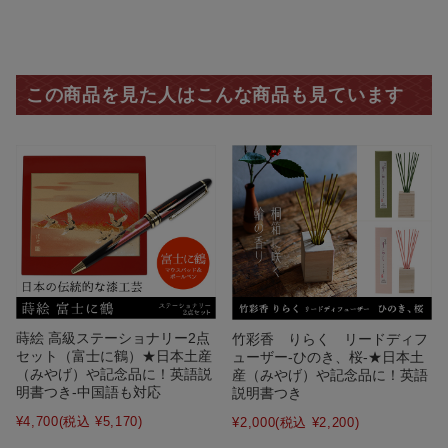
この商品を見た人はこんな商品も見ています
蒔絵 高級ステーショナリー2点
竹彩香 りらく リードディフ
セット（富士に鶴）★日本土産
ューザー-ひのき、桜-★日本土
（みやげ）や記念品に！英語説
産（みやげ）や記念品に！英語
明書つき-中国語も対応
説明書つき
¥4,700
(税込 ¥5,170)
¥2,000
(税込 ¥2,200)