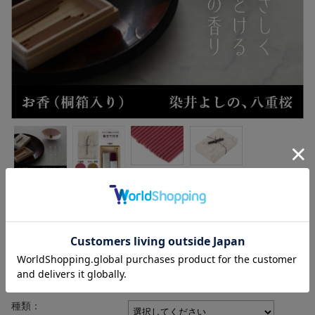
お香（桐箱入り）染井よしの、八重桜★日本土産
（みやげ）や記念品に！英語説明書つき
¥1,500
価格:
(税込 ¥1,650)
[ポイント還元 16ポイント～]
種類：