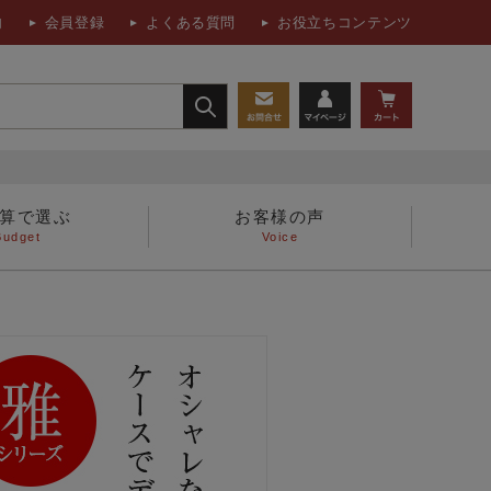
内
会員登録
よくある質問
お役立ちコンテンツ
算で選ぶ
お客様の声
Budget
Voice
人へ
フォトフレーム、置時計
書籍・折鶴関連