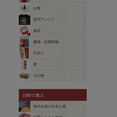
お香
漢字Tシャツ
食品
書籍・折鶴関連
爪切り
箸
その他
目的で選ぶ
海外出張の日本土産