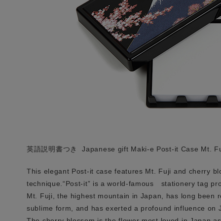
英語説明書つき
Japanese gift Maki-e Post-it Case Mt. F
This elegant Post-it case features Mt. Fuji and cherry b
technique.“Post-it” is a world-famous stationery tag 
Mt. Fuji, the highest mountain in Japan, has long been r
sublime form, and has exerted a profound influence on 
The cherry blossom is the flower most loved in Japan as