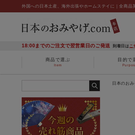
外国への日本土産、海外出張やホームステイに｜全商品
18:00までのご注文で翌営業日のご発送
到着日は
こ
商品で選ぶ
目的で
Item
Purpo
ステーショナリー
海外出張の日本土産
多人数に贈る
～1,000円
1,000円～3,000円
外国からのお客様へ
お子さんに贈る
扇子
日本のおみや
金らん布製品
漢字Tシャツ
爪切り
箸