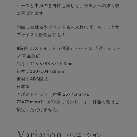
ケースと中身の意外性も楽しく、外国人への贈り物
に喜ばれます。
側面に会社名やイベント名を入れれば、ちょっとサ
プライズな販促品にも！
■蒔絵 ポストイット（付箋）・ケース 「雅」シリー
ズ 商品詳細
品寸：115.5×86.5×18.3mm
箱寸：130×104×28mm
素材：ABS樹脂
日本製
＊ポストイット（付箋 25×75mm×1、
75×75mm×1）が付属しております。付箋の色はご
指定いただけません。