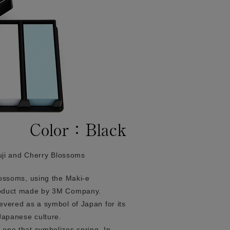
uji and Cherry Blossoms
lossoms, using the Maki-e
product made by 3M Company.
evered as a symbol of Japan for its
Japanese culture.
 one that symbolizes spring. In