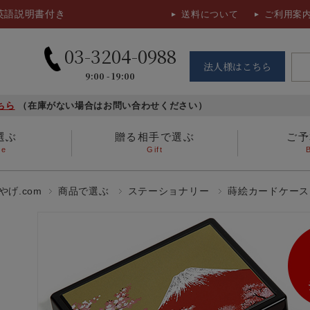
英語説明書付き
送料について
ご利用案
03-3204-0988
法人様はこちら
9:00 - 19:00
ちら
（在庫がない場合はお問い合わせください）
選ぶ
贈る相手で選ぶ
ご予
se
Gift
ホームステイのお土産
ガラス酒器、漆器
3,000円～5,000円
女性に贈る
海外で暮らす日本
ちりめん細工
5,000円～
男性に贈る
げ.com
商品で選ぶ
ステーショナリー
蒔絵カードケース
食品
お香
その他