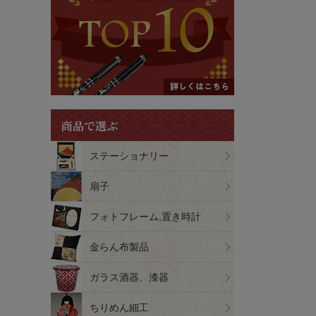
商品で選ぶ
ステーショナリー
扇子
フォトフレーム,置き時計
金らん布製品
ガラス酒器、漆器
ちりめん細工