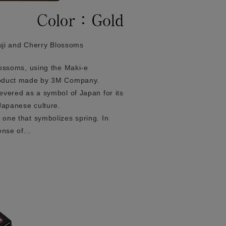
uji and Cherry Blossoms
lossoms, using the Maki-e
product made by 3M Company.
evered as a symbol of Japan for its
Japanese culture.
 one that symbolizes spring. In
nse of...