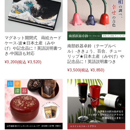
マグネット開閉式 蒔絵カード
ケース‐波★日本土産（みや
南部鉄器卓鈴（テーブルベ
げ）や記念品に！英語説明書つ
ル）-ききょう、百合、チュー
き-中国語も対応
リップ★日本土産（みやげ）や
記念品に！英語説明書つき
¥3,200
(税込 ¥3,520)
¥3,500
(税込 ¥3,850)