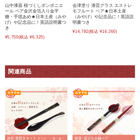
山中漆器 桜づくしボンボニエ
会津塗り 漆芸グラス エストレ
ール ペア金沢金箔入り金平
モフルート ペア★日本土産
糖・手毬あめ★日本土産（みや
（みやげ）や記念品に！英語説
げ）や記念品に！英語説明書つ
明書つき
き
¥14,782
(税込 ¥16,260)
¥5,750
(税込 ¥6,325)
関連商品