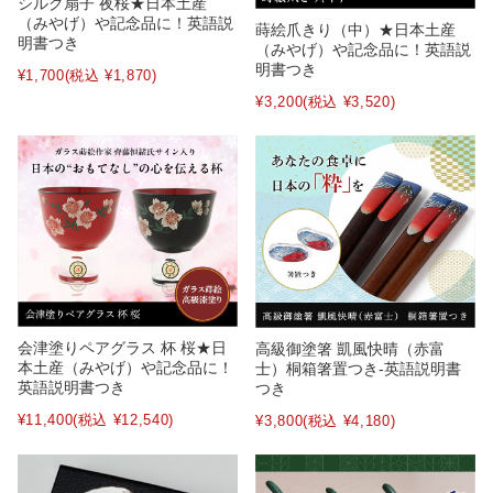
シルク扇子 夜桜★日本土産
（みやげ）や記念品に！英語説
蒔絵爪きり（中）★日本土産
明書つき
（みやげ）や記念品に！英語説
明書つき
¥1,700
(税込 ¥1,870)
¥3,200
(税込 ¥3,520)
会津塗りペアグラス 杯 桜★日
高級御塗箸 凱風快晴（赤富
本土産（みやげ）や記念品に！
士）桐箱箸置つき-英語説明書
英語説明書つき
つき
¥11,400
(税込 ¥12,540)
¥3,800
(税込 ¥4,180)