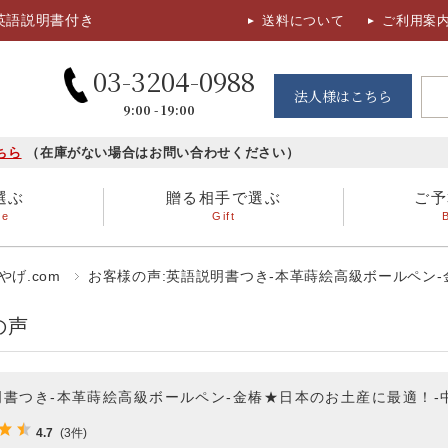
英語説明書付き
送料について
ご利用案
03-3204-0988
法人様はこちら
9:00 - 19:00
ちら
（在庫がない場合はお問い合わせください）
選ぶ
贈る相手で選ぶ
ご予
se
Gift
ホームステイのお土産
ガラス酒器、漆器
3,000円～5,000円
女性に贈る
海外で暮らす日本
ちりめん細工
5,000円～
男性に贈る
げ.com
お客様の声:英語説明書つき‐本革蒔絵高級ボールペン
の声
食品
お香
明書つき‐本革蒔絵高級ボールペン‐金椿★日本のお土産に最適！-
その他
4.7
(3件)