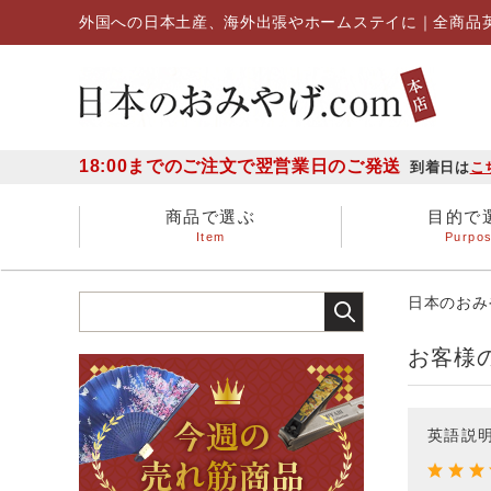
外国への日本土産、海外出張やホームステイに｜全商品
18:00までのご注文で翌営業日のご発送
到着日は
こ
商品で選ぶ
目的で
Item
Purpo
ステーショナリー
海外出張の日本土産
多人数に贈る
～1,000円
1,000円～3,000円
外国からのお客様へ
お子さんに贈る
扇子
日本のおみや
お客様
金らん布製品
漢字Tシャツ
英語説
爪切り
箸