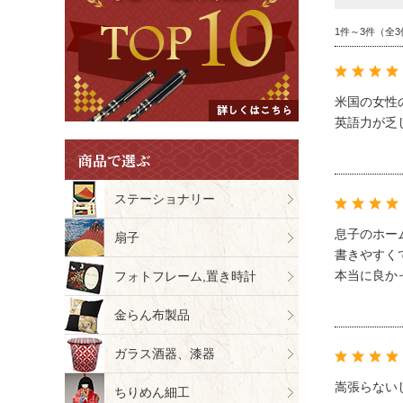
1件～3件（全3
米国の女性
英語力が乏
商品で選ぶ
ステーショナリー
息子のホー
扇子
書きやすく
本当に良か
フォトフレーム,置き時計
金らん布製品
ガラス酒器、漆器
嵩張らない
ちりめん細工