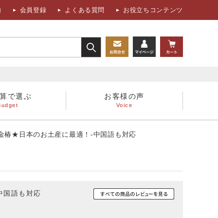
内
会員登録
よくある質問
お役立ちコンテンツ
算で選ぶ
お客様の声
Budget
Voice
人へ
フォトフレーム、置時計
‐金椿★日本のお土産に最適！-中国語も対応
書籍・折鶴関連
中国語も対応