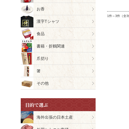
お香
1件～3件（全3
漢字Tシャツ
食品
書籍・折鶴関連
爪切り
箸
その他
目的で選ぶ
海外出張の日本土産